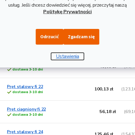
dostawa 3-10 dni
usług. Jeśli chcesz dowiedzieć się więcej, przeczytaj naszą
Politykę Prywatności
Pręt ciągniony fi 18
37,58 zł
(46,2
dostawa 3-10 dni
Odrzucić
Zgadzam się
Pręt stalowy fi 20
83,14 zł
(102,2
dostawa 3-10 dni
Ustawienia
Pręt ciągniony fi 20
45,05 zł
(55,4
dostawa 3-10 dni
Pręt stalowy fi 22
100,13 zł
(123,1
dostawa 3-10 dni
Pręt ciągniony fi 22
56,18 zł
(69,1
dostawa 3-10 dni
Pręt stalowy fi 24
125,46 zł
(154,3