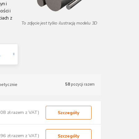
yn i
ści i
iach z
e
betycznie
58
pozycji razem
,08 zł razem z VAT)
Szczegóły
,96 zł razem z VAT)
Szczegóły