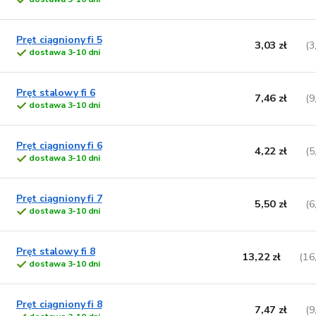
p
o
Pręt ciągniony fi 5
d
o
3,03 zł
(3
dostawa 3-10 dni
u
d
k
u
t
k
Pręt stalowy fi 6
7,46 zł
(9
ó
t
dostawa 3-10 dni
w
ó
w
Pręt ciągniony fi 6
4,22 zł
(5
dostawa 3-10 dni
Pręt ciągniony fi 7
5,50 zł
(6
dostawa 3-10 dni
Pręt stalowy fi 8
13,22 zł
(16
dostawa 3-10 dni
Pręt ciągniony fi 8
7,47 zł
(9