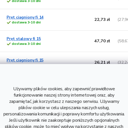
dostawa 3-10 dni
Pręt ciągniony fi 14
22,73 zł
(27,9
dostawa 3-10 dni
Pręt stalowy fi 15
47,70 zł
(58,6
dostawa 3-10 dni
Pręt ciągniony fi 15
26,21 zł
(32,2
dostawa 3-10 dni
Pręt stalowy fi 16
53,28 zł
(65,5
dostawa 3-10 dni
Używamy plików cookies, aby zapewnić prawidłowe
funkcjonowanie naszej strony internetowej oraz, aby
zapamiętać, jak korzystasz z naszego serwisu. Używamy
Pręt ciągniony fi 16
29,91 zł
(36,7
plików cookie w celu ulepszania naszych usług,
dostawa 3-10 dni
personalizowania komunikacji i poprawy komfortu użytkowania.
Jeśli użytkownik nie zaakceptuje poniższych opcjonalnych
Pręt stalowy fi 18
plików cookie, może to mieć wpływ na korzystanie z naszych
67,20 zł
(82,6