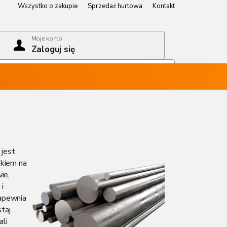
Wszystko o zakupie
Sprzedaż hurtowa
Kontakt
Wszystko o zakupie
Sprzedaż hurtowa
Kontakt
Moje konto
Zaloguj się
Koszyk
Pusty koszyk
 jest
skiem na
ie,
 i
zapewnia
taj
ali