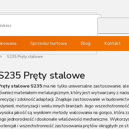
ynkowana
Sprzedaż hurtowa
Blog
Kontakt
S235 Pręty stalowe
S235 Pręty stalowe
Pręty stalowe S235
ma nie tylko uniwersalne zastosowanie, ale
również materiałem metalurgicznym, który jest wytwarzany z naci
recyzję i zdolność adaptacji. Znajduje zastosowanie w budownictw
nżynierii, motoryzacji i wielu innych branżach. Jego wszechstronność
wysoka jakość są wynikiem metody walcowania na gorąco, która 
jego jednorodność i doskonałe właściwości mechaniczne. Wykorzys
potencjał i wszechstronność zastosowania prętów okrągłych ze st