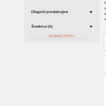
z
n
Długość produkcyjna
y
w
Średnica (A)
USUNĄĆ FILTRY
r
i
i