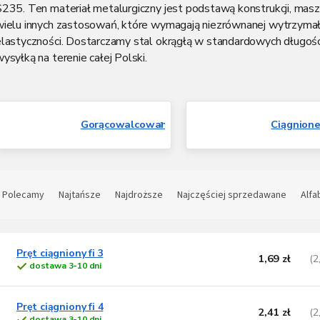
S235. Ten materiał metalurgiczny jest podstawą konstrukcji, masz
wielu innych zastosowań, które wymagają niezrównanej wytrzymało
elastyczności. Dostarczamy stal okrągłą w standardowych długośc
ysyłką na terenie całej Polski.
Gorącowalcowane
Ciągnion
S
o
Polecamy
Najtańsze
Najdroższe
Najczęściej sprzedawane
Alfa
t
L
o
w
Pręt ciągniony fi 3
1,69 zł
(2
dostawa 3-10 dni
s
a
t
n
a
Pręt ciągniony fi 4
2,41 zł
(2
p
e
dostawa 3-10 dni