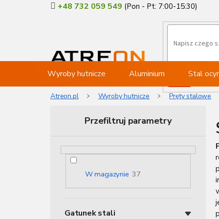
Przejść
+48 732 059 549
do
treści
Wyroby hutnicze
Aluminium
Stal oc
Atreon.pl
Wyroby hutnicze
Pręty stalowe
Przefiltruj parametry
P
a
s
p
e
W magazynie
37
i
k
b
o
Gatunek stali
c