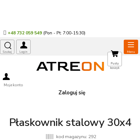
Przejść
do
treści
+48 732 059 549
KOSZYK
Pusty
koszyk
Moje konto
Zaloguj się
Płaskownik stalowy 30x4
kod magazynu:
292