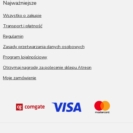
p
Najważniejsze
k
a
Wszystko o zakupie
Transport i płatność
Regulamin
Zasady przetwarzania danych osobowych
Program lojalnościowy
Otrzymaj nagrodę za polecenie sklepu Atreon
Moje zamówienie