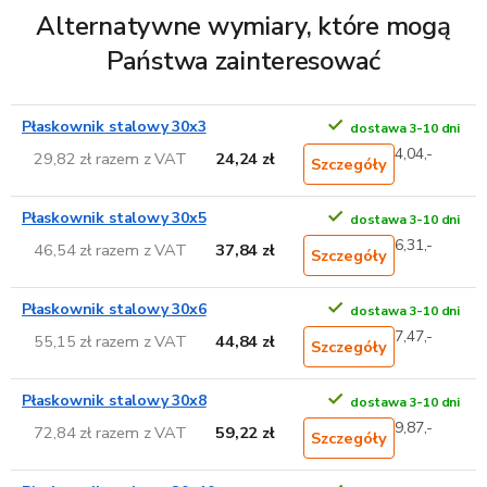
Alternatywne wymiary, które mogą
Państwa zainteresować
Płaskownik stalowy 30x3
dostawa 3-10 dni
4,04,-
29,82 zł razem z VAT
24,24 zł
Szczegóły
Płaskownik stalowy 30x5
dostawa 3-10 dni
6,31,-
46,54 zł razem z VAT
37,84 zł
Szczegóły
Płaskownik stalowy 30x6
dostawa 3-10 dni
7,47,-
55,15 zł razem z VAT
44,84 zł
Szczegóły
Płaskownik stalowy 30x8
dostawa 3-10 dni
9,87,-
72,84 zł razem z VAT
59,22 zł
Szczegóły