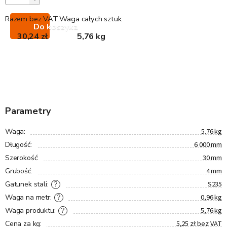
Razem bez VAT:
Waga całych sztuk:
Do koszyka
30,24 zł
5,76 kg
Parametry
5.76 kg
Waga
:
6 000 mm
Długość
:
30 mm
Szerokość
:
4 mm
Grubość
:
S235
?
Gatunek stali
:
0,96 kg
?
Waga na metr
:
5,76 kg
?
Waga produktu
:
5,25 zł bez VAT
Cena za kg
: