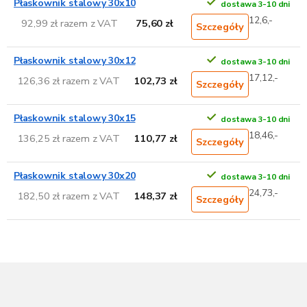
Płaskownik stalowy 30x10
dostawa 3-10 dni
12,6,-
92,99 zł razem z VAT
75,60 zł
Szczegóły
Płaskownik stalowy 30x12
dostawa 3-10 dni
17,12,-
126,36 zł razem z VAT
102,73 zł
Szczegóły
Płaskownik stalowy 30x15
dostawa 3-10 dni
18,46,-
136,25 zł razem z VAT
110,77 zł
Szczegóły
Płaskownik stalowy 30x20
dostawa 3-10 dni
24,73,-
182,50 zł razem z VAT
148,37 zł
Szczegóły
S
t
o