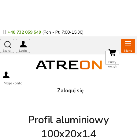
Przejść
do
treści
+48 732 059 549
KOSZYK
Pusty
koszyk
Moje konto
Zaloguj się
Profil aluminiowy
100x20x1,4