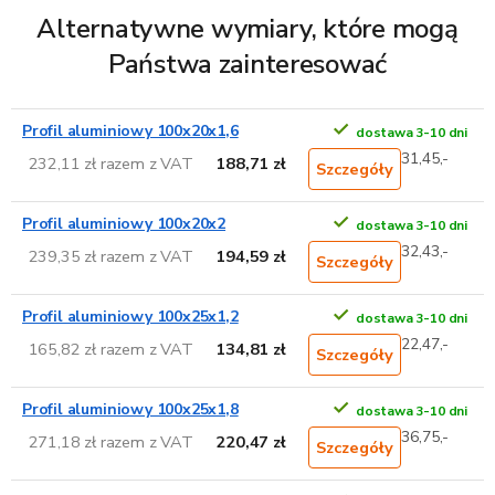
Alternatywne wymiary, które mogą
Państwa zainteresować
Profil aluminiowy 100x20x1,6
dostawa 3-10 dni
31,45,-
232,11 zł razem z VAT
188,71 zł
Szczegóły
Profil aluminiowy 100x20x2
dostawa 3-10 dni
32,43,-
239,35 zł razem z VAT
194,59 zł
Szczegóły
Profil aluminiowy 100x25x1,2
dostawa 3-10 dni
22,47,-
165,82 zł razem z VAT
134,81 zł
Szczegóły
Profil aluminiowy 100x25x1,8
dostawa 3-10 dni
36,75,-
271,18 zł razem z VAT
220,47 zł
Szczegóły