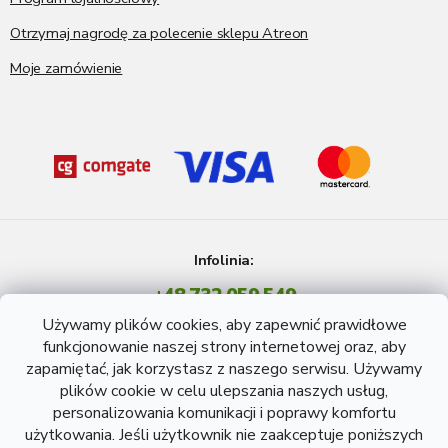
Otrzymaj nagrodę za polecenie sklepu Atreon
Moje zamówienie
Infolinia:
+48 732 059 549
Pon - Pt: 8 - 15 godź.
Używamy plików cookies, aby zapewnić prawidłowe
info@atreon.pl
funkcjonowanie naszej strony internetowej oraz, aby
zapamiętać, jak korzystasz z naszego serwisu. Używamy
plików cookie w celu ulepszania naszych usług,
personalizowania komunikacji i poprawy komfortu
użytkowania. Jeśli użytkownik nie zaakceptuje poniższych