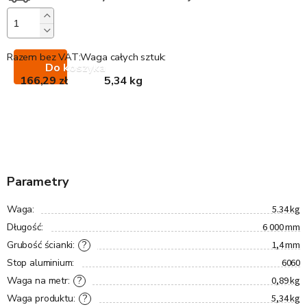
Razem bez VAT:
Waga całych sztuk:
Do koszyka
166,29 zł
5,34 kg
Parametry
5.34 kg
Waga
:
6 000 mm
Długość
:
1,4 mm
?
Grubość ścianki
:
6060
Stop aluminium
:
0,89 kg
?
Waga na metr
:
5,34 kg
?
Waga produktu
: