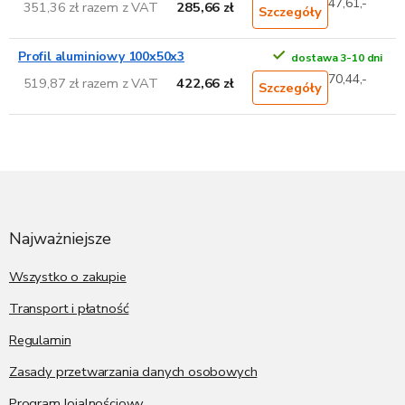
47,61,-
351,36 zł razem z VAT
285,66 zł
Szczegóły
Profil aluminiowy 100x50x3
dostawa 3-10 dni
70,44,-
519,87 zł razem z VAT
422,66 zł
Szczegóły
S
t
o
p
Najważniejsze
k
a
Wszystko o zakupie
Transport i płatność
Regulamin
Zasady przetwarzania danych osobowych
Program lojalnościowy