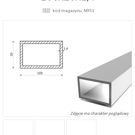
kod magazynu:
N951