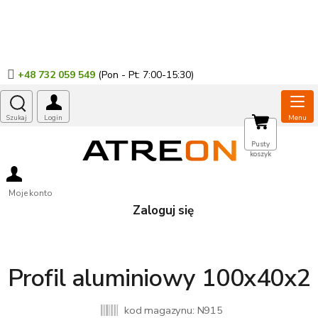
Przejść
do
treści
+48 732 059 549
KOSZYK
Pusty
koszyk
Moje konto
Zaloguj się
Profil aluminiowy 100x40x2
kod magazynu:
N915