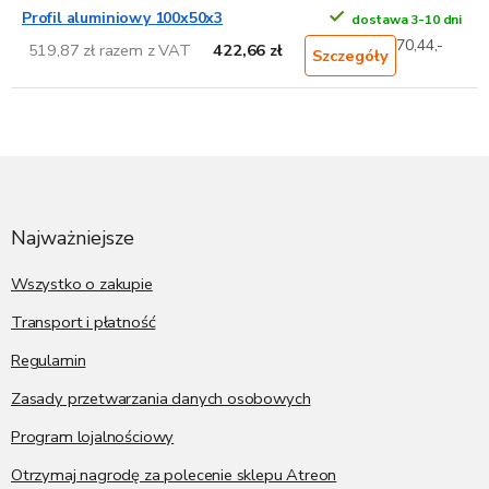
Profil aluminiowy 100x50x3
dostawa 3-10 dni
70,44,-
519,87 zł razem z VAT
422,66 zł
Szczegóły
S
t
o
p
Najważniejsze
k
a
Wszystko o zakupie
Transport i płatność
Regulamin
Zasady przetwarzania danych osobowych
Program lojalnościowy
Otrzymaj nagrodę za polecenie sklepu Atreon