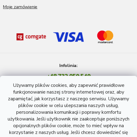
Moje zamówienie
Infolinia:
+48 732 059 549
Pon - Pt: 8 - 15 godź.
Używamy plików cookies, aby zapewnić prawidłowe
info@atreon.pl
funkcjonowanie naszej strony internetowej oraz, aby
zapamiętać, jak korzystasz z naszego serwisu. Używamy
plików cookie w celu ulepszania naszych usług,
personalizowania komunikacji i poprawy komfortu
użytkowania. Jeśli użytkownik nie zaakceptuje poniższych
opcjonalnych plików cookie, może to mieć wpływ na
korzystanie z naszych usług. Jeśli chcesz dowiedzieć się