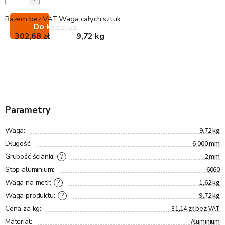
Razem bez VAT:
Waga całych sztuk:
Do koszyka
302,68 zł
9,72 kg
Parametry
9.72 kg
Waga
:
6 000 mm
Długość
:
2 mm
?
Grubość ścianki
:
6060
Stop aluminium
:
1,62 kg
?
Waga na metr
:
9,72 kg
?
Waga produktu
:
31,14 zł bez VAT
Cena za kg
:
Aluminium
Materiał
: