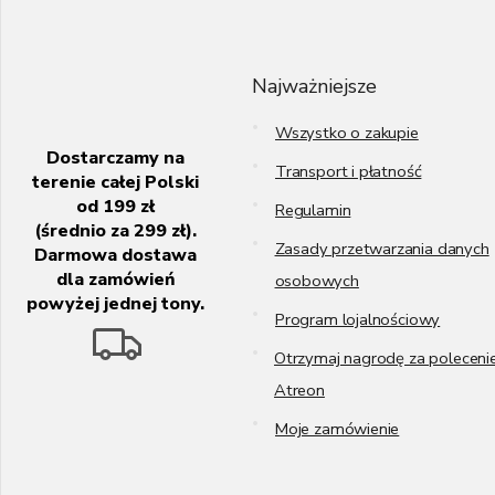
t
o
p
k
Najważniejsze
a
Wszystko o zakupie
Dostarczamy na
Transport i płatność
terenie całej Polski
od 199 zł
Regulamin
(średnio za 299 zł).
Zasady przetwarzania danych
Darmowa dostawa
dla zamówień
osobowych
powyżej jednej tony.
Program lojalnościowy
Otrzymaj nagrodę za poleceni
Atreon
Moje zamówienie