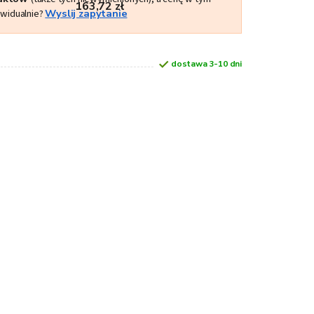
163,72 zł
ywidualnie?
Wyslij zapytanie
dostawa 3-10 dni