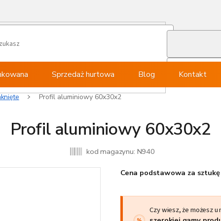
ynkowana
Sprzedaż hurtowa
Blog
Kontakt
knięte
Profil aluminiowy 60x30x2
Profil aluminiowy 60x30x2
kod magazynu:
N940
Cena podstawowa za sztukę 
Czy wiesz, że możesz u
szerokiej gamy pro