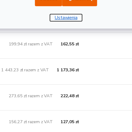
Ustawienia
179,40 zł razem z VAT
145,85 zł
199,94 zł razem z VAT
162,55 zł
1 443,23 zł razem z VAT
1 173,36 zł
273,65 zł razem z VAT
222,48 zł
156,27 zł razem z VAT
127,05 zł