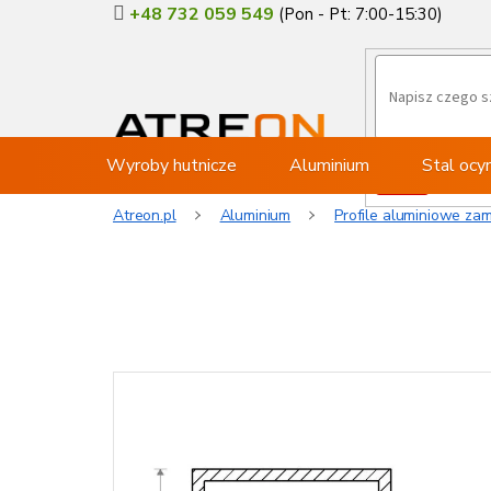
Przejść
+48 732 059 549
do
treści
Wyroby hutnicze
Aluminium
Stal oc
Atreon.pl
Aluminium
Profile aluminiowe zam