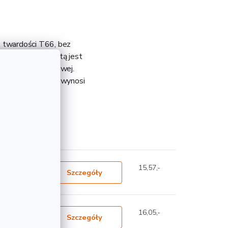
, twardości T66, bez
niewątpliwą zaletą jest
 produkcji metalowej.
roduktu na 1 metr wynosi
teresować
15,57,-
Szczegóły
16,05,-
Szczegóły