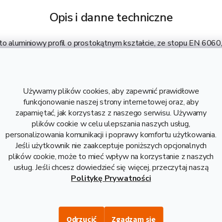
Opis i danne techniczne
to aluminiowy profil o prostokątnym kształcie, ze stopu EN 6060
e aluminiowe profile prostokątne są gwarantowanie spawalne. Ich 
 profili stalowych. Mają szerokie zastosowanie w budownictwie i
ci 2 mm jest dostarczany w długości 6 m, z wagą 5,82 kg. Waga p
Używamy plików cookies, aby zapewnić prawidłowe
funkcjonowanie naszej strony internetowej oraz, aby
zapamiętać, jak korzystasz z naszego serwisu. Używamy
ywne wymiary, które mogą Państwa zain
plików cookie w celu ulepszania naszych usług,
personalizowania komunikacji i poprawy komfortu użytkowania.
Jeśli użytkownik nie zaakceptuje poniższych opcjonalnych
plików cookie, może to mieć wpływ na korzystanie z naszych
114,91 zł razem z VAT
93,42 zł
usług. Jeśli chcesz dowiedzieć się więcej, przeczytaj naszą
Politykę Prywatności
118,41 zł razem z VAT
96,27 zł
Odrzucić
Zgadzam się