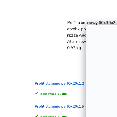
Profil aluminiowy 60x30x2 
obróbki powierzchniowej. T
niższa waga w porównaniu do
Aluminiowy profil o gruboś
0,97 kg.
Alternat
Profil aluminiowy 60x20x1,2
dostawa 3-10 dni
Profil aluminiowy 60x20x1,5
dostawa 3-10 dni