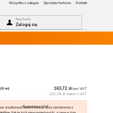
Wszystko o zakupie
Sprzedaż hurtowa
Kontakt
Wszystko o zakupie
Sprzedaż hurtowa
Kontakt
Moje konto
Zaloguj się
Koszyk
Pusty koszyk
163,72 zł
(6 m):
bez VAT
201,38 zł razem z VAT
Razem bez VAT
 nas zrealizować nawet bardzo duże zamówienie z
duktów
(także tych niewymienionych), a cenę w tym