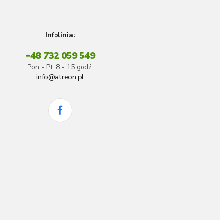
Infolinia:
+48 732 059 549
Pon - Pt: 8 - 15 godź.
info@atreon.pl