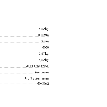
5.82 kg
6 000 mm
2 mm
6060
0,97 kg
5,82 kg
28,13 zł bez VAT
Aluminium
Profil z aluminium
60x30x2